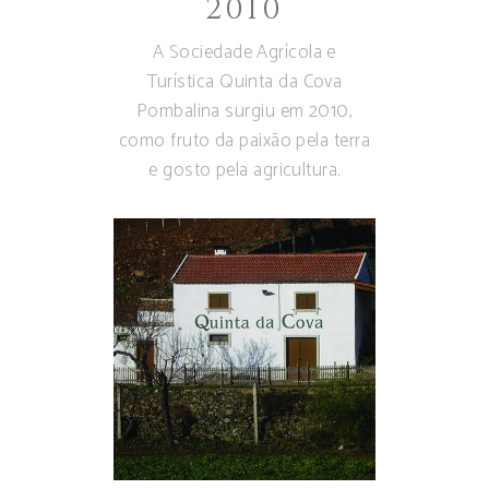
2010
A Sociedade Agrícola e
Turística Quinta da Cova
Pombalina surgiu em 2010,
como fruto da paixão pela terra
e gosto pela agricultura.