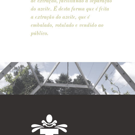
de extração, facilitando a separação
do azeite. É desta forma que é feita
a extração do azeite, que é
embalado, rotulado e vendido ao
público.